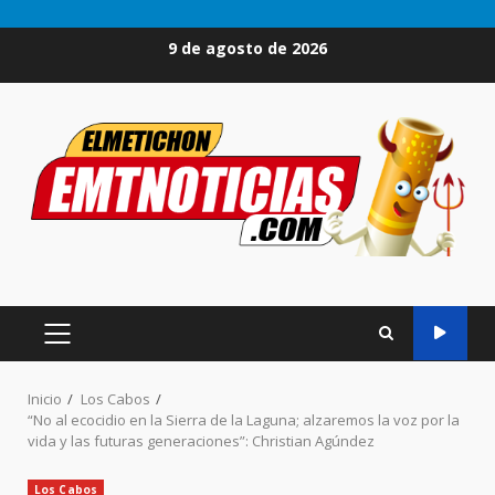
Saltar
9 de agosto de 2026
al
contenido
MENÚ
PRINCIPAL
Inicio
Los Cabos
“No al ecocidio en la Sierra de la Laguna; alzaremos la voz por la
vida y las futuras generaciones”: Christian Agúndez
Los Cabos